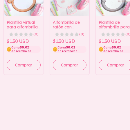
Plantilla virtual
Alfombrilla de
Plantilla de
para alfombrilla
ratón con
alfombrilla para
de ratón con
plantilla virtual
ratón de
(0)
(0)
(0
forma de búho
de conejito
pingüino virtual
(Colección de
$1.30 USD
(Colección de
$1.30 USD
(colección de
$1.30 USD
alfombrillas de
alfombrillas de
alfombrillas par
Gana
$0.02
Gana
$0.02
Gana
$0.02
ratón con
ratón de
ratón de
de reembolso
de reembolso
de reembolso
animales)
animales)
animales)