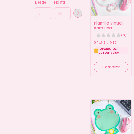
Desde
Hasta
Plantilla virtual
para una
alfombrilla de
(0)
ratón con diseño
de gatito
$1.30 USD
(Colección de
Gana
$0.02
alfombrillas de
de reembolso
ratón con diseño
de animales)