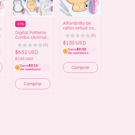
Alfombrilla de
-
17
%
ratón virtual con
Digital Patterns
diseño de oso de
)
(0)
Combo (Animal
peluche
Mousepad
(Colección de
$1.30 USD
(0)
Collection)
a
alfombrillas de
Gana
$0.02
$6.52 USD
ratón con
de reembolso
animales)
$7.83 USD
Gana
$0.13
de reembolso