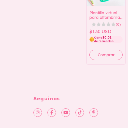
Plantilla virtual
para alfombrilla
de ratón con
(0)
forma de rana
(Colección de
$1.30 USD
alfombrillas de
Gana
$0.02
ratón con forma
de reembolso
de animales)
Seguinos