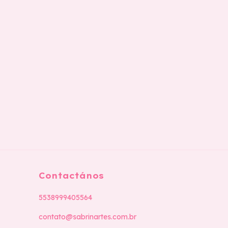
Contactános
5538999405564
contato@sabrinartes.com.br