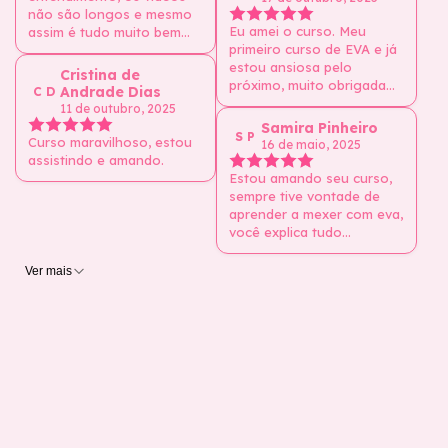
Amei cada dica. Valeu
não são longos e mesmo
muito a pena!
Eu amei o curso. Meu
assim é tudo muito bem
primeiro curso de EVA e já
explicado. Gostei bastante
estou ansiosa pelo
das dicas de materiais,
Cristina de
próximo, muito obrigada
pois estava meio perdida.
Andrade Dias
C D
por compartilhar seu
O curso dá uma super
11 de outubro, 2025
conhecimento com a
direção. Já estou ansiosa
Samira Pinheiro
S P
gente. Você é incrível e
para o próximo curso! 💕
Curso maravilhoso, estou
16 de maio, 2025
uma ótima professora,
assistindo e amando.
explica divinamente bem,
Estou amando seu curso,
gostei bastante.
sempre tive vontade de
aprender a mexer com eva,
você explica tudo
detalhado, parabéns. 🥰🙏
Ver mais