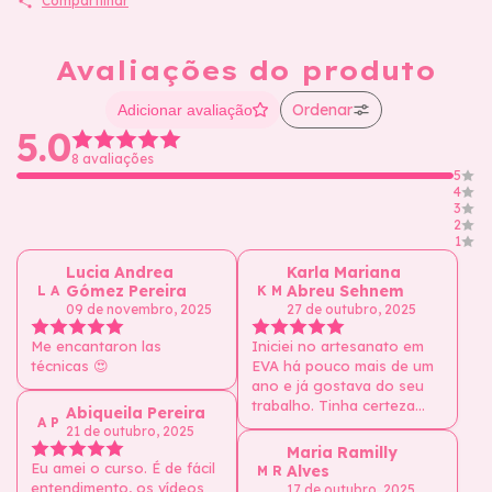
Compartilhar
Avaliações do produto
Ordenar
Adicionar avaliação
5.0
8 avaliações
5
4
3
2
1
Lucia Andrea
Karla Mariana
Gómez Pereira
Abreu Sehnem
L A
K M
09 de novembro, 2025
27 de outubro, 2025
Me encantaron las
Iniciei no artesanato em
técnicas 😍
EVA há pouco mais de um
ano e já gostava do seu
trabalho. Tinha certeza
Abiqueila Pereira
A P
que aprenderia técnicas
21 de outubro, 2025
novas. O curso foi
Maria Ramilly
maravilhoso, muito bem
Eu amei o curso. É de fácil
Alves
M R
detalhado e explicado.
entendimento, os vídeos
17 de outubro, 2025