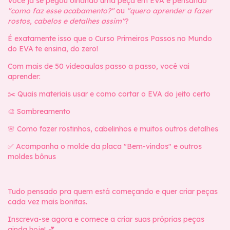
Você já se pegou olhando uma peça em EVA e pensando
"como faz esse acabamento?"
ou
"quero aprender a fazer
rostos, cabelos e detalhes assim"
?
É exatamente isso que o Curso Primeiros Passos no Mundo
do EVA te ensina, do zero!
Com mais de 50 videoaulas passo a passo, você vai
aprender:
✂️ Quais materiais usar e como cortar o EVA do jeito certo
🎨 Sombreamento
🌸 Como fazer rostinhos, cabelinhos e muitos outros detalhes
✅ Acompanha o molde da placa "Bem-vindos" e outros
moldes bônus
Tudo pensado pra quem está começando e quer criar peças
cada vez mais bonitas.
Inscreva-se agora e comece a criar suas próprias peças
ainda hoje! 💕