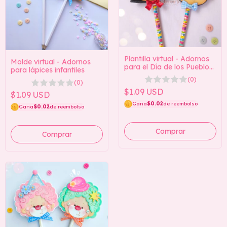
Plantilla virtual - Adornos
Molde virtual - Adornos
para el Día de los Pueblos
para lápices infantiles
Indígenas
(0)
(0)
$1.09 USD
$1.09 USD
Gana
$0.02
de reembolso
Gana
$0.02
de reembolso