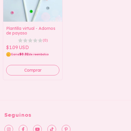
Plantilla virtual - Adornos
de payaso
(0)
$1.09 USD
Gana
$0.02
de reembolso
Seguinos