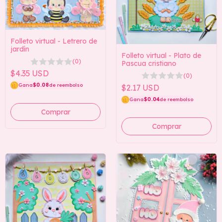
Folleto virtual - Letrero de
jardín
Folleto virtual - Plato de
(0)
Pascua cristiano
$4.35 USD
(0)
Gana
$0.08
de reembolso
$2.17 USD
Gana
$0.04
de reembolso