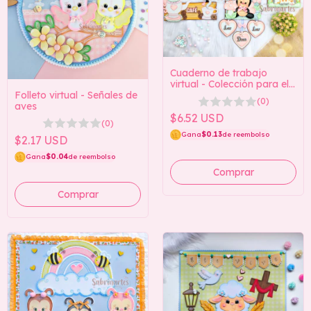
Cuaderno de trabajo
virtual - Colección para el
Folleto virtual - Señales de
hogar
(0)
aves
$6.52 USD
(0)
Gana
$0.13
de reembolso
$2.17 USD
Gana
$0.04
de reembolso