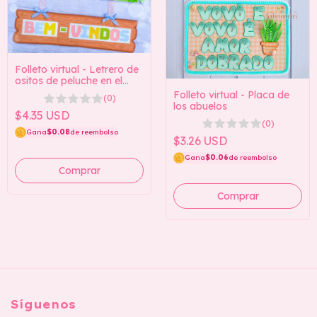
Folleto virtual - Letrero de
ositos de peluche en el
jardín
Folleto virtual - Placa de
(0)
los abuelos
$4.35 USD
(0)
Gana
$0.08
de reembolso
$3.26 USD
Gana
$0.06
de reembolso
Síguenos