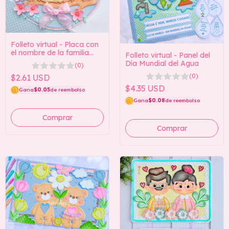
Folleto virtual - Placa con
el nombre de la familia
Folleto virtual - Panel del
Little Bird
Día Mundial del Agua
(0)
(0)
$2.61 USD
$4.35 USD
Gana
$0.05
de reembolso
Gana
$0.08
de reembolso