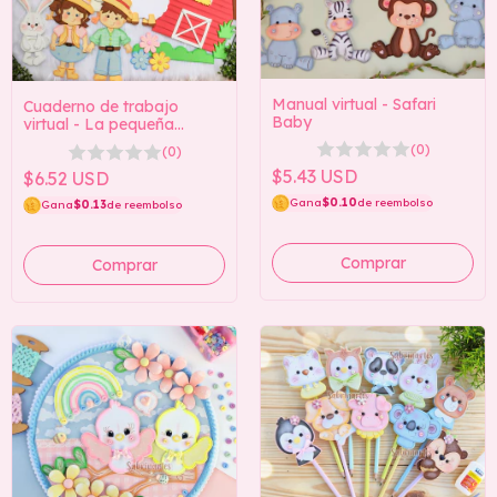
Manual virtual - Safari
Cuaderno de trabajo
Baby
virtual - La pequeña
granja feliz
(0)
(0)
$5.43 USD
$6.52 USD
Gana
$0.10
de reembolso
Gana
$0.13
de reembolso