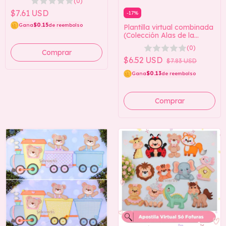
(0)
$7.61 USD
-
17
%
Gana
$0.15
de reembolso
Plantilla virtual combinada
(Colección Alas de la
Naturaleza)
(0)
$6.52 USD
$7.83 USD
Gana
$0.13
de reembolso