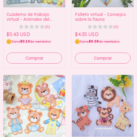
Cuaderno de trabajo
Folleto virtual - Consejos
virtual - Animales del
sobre la fauna
estudiante
(0)
(0)
$5.43 USD
$4.35 USD
Gana
$0.10
de reembolso
Gana
$0.08
de reembolso