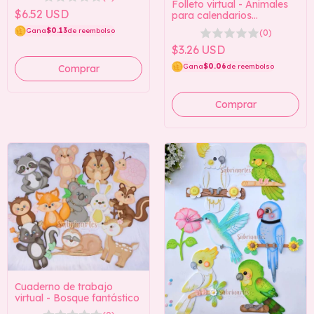
Folleto virtual - Animales
$6.52 USD
para calendarios
(Calendario no incluido)
Gana
$0.13
de reembolso
(0)
$3.26 USD
Gana
$0.06
de reembolso
Cuaderno de trabajo
virtual - Bosque fantástico