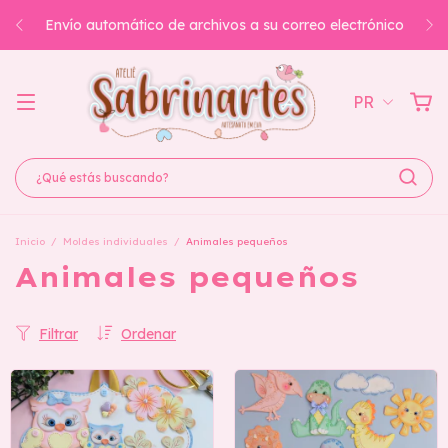
También puedes acceder a ellos en la página de
Downloads.
PR
Inicio
/
Moldes individuales
/
Animales pequeños
Animales pequeños
Filtrar
Ordenar