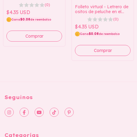
(0)
Folleto virtual - Letrero de
ositos de peluche en el
$4.35 USD
jardín
(0)
Gana
$0.08
de reembolso
$4.35 USD
Gana
$0.08
de reembolso
Seguinos
Categorías