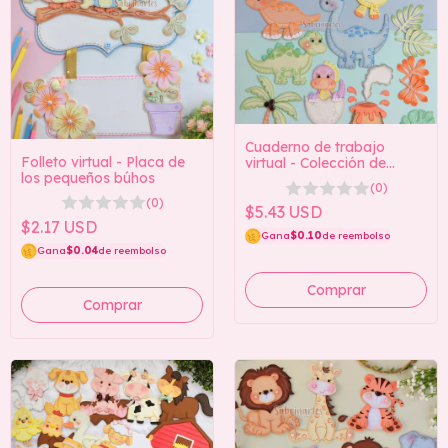
Cuaderno de trabajo
Folleto virtual - Placa de
virtual - Colección de
los pequeños búhos
dinosaurios
(0)
(0)
$5.43 USD
$2.17 USD
Gana
$0.10
de reembolso
Gana
$0.04
de reembolso