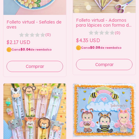
Folleto virtual - Adornos
Folleto virtual - Señales de
para lápices con forma de
aves
animales
(0)
(0)
$4.35 USD
$2.17 USD
Gana
$0.08
de reembolso
Gana
$0.04
de reembolso