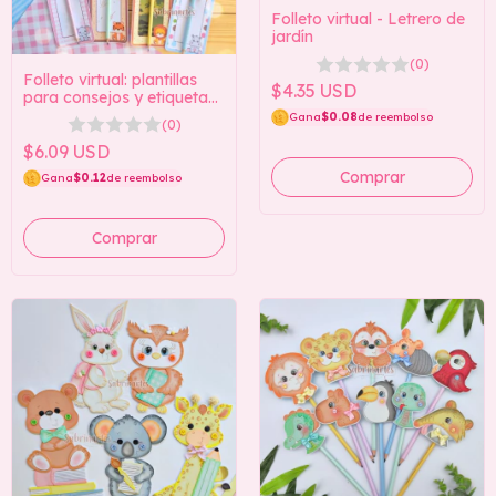
Folleto virtual - Letrero de
jardín
(0)
Folleto virtual: plantillas
$4.35 USD
para consejos y etiquetas
de Safari
Gana
$0.08
de reembolso
(0)
$6.09 USD
Gana
$0.12
de reembolso