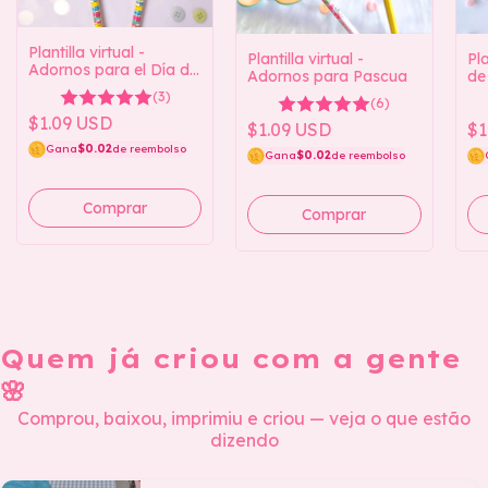
Plantilla virtual -
Plantilla virtual -
Pla
Adornos para el Día de
Adornos para Pascua
de 
los Pueblos Indígenas
(3)
(6)
$1.09 USD
$1.09 USD
$1
Gana
$0.02
de reembolso
Gana
$0.02
de reembolso
Quem já criou com a gente
🌸
Comprou, baixou, imprimiu e criou — veja o que estão
dizendo