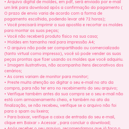
• Arquivo digital de moldes, em pdf, será enviado por e-mail
um link para download após a confirmação do pagamento (
O prazo de envio varia de acordo com a forma de
pagamento escolhida, podendo levar até 72 horas);
• Você precisará imprimir a sua apostila e recortar os moldes
para montar as suas peças;
• Você não receberá produto físico na sua casa;
• Moldes em tamanho real para impressão A4;
• O arquivo não pode ser compartilhado ou comercializado
(tanto virtual como impresso), você só pode vender as suas
peças prontas que fizer usando os moldes que você adquiriu.
• Imagem ilustrativas, não acompanha itens decorativos dos
cenários;
• As cores variam de monitor para monitor;
• Preste muita atenção ao digitar o seu e-mail no ato da
compra, para não ter erro no recebimento do seu arquivo;
• Verifique também antes da sua compra se o seu e-mail não
está com armazenamento cheio, e também no ato da
finalização, se não recebeu, verifique se o arquivo não foi
para o spam ou lixeira;
• Para baixar, verifique a caixa de entrada do seu e-mail,
clique em Baixar > Acessar , para concluir o download;
• Após receber o seu arquivo, recomendamos que já faça o