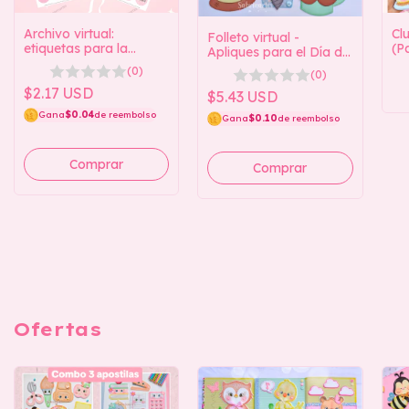
Archivo virtual:
Cl
Folleto virtual -
etiquetas para la
(P
Apliques para el Día del
organización del
Ac
Padre
(0)
(0)
estudio.
$2.17 USD
$5.43 USD
Gana
$0.04
de reembolso
Gana
$0.10
de reembolso
Ofertas