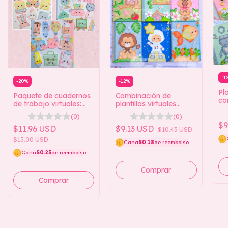
-
1
-
20
%
-
12
%
Pla
Paquete de cuadernos
Combinación de
co
de trabajo virtuales:
plantillas virtuales
de 
Elementos escolares 1,
(Colección Notebook
(0)
(0)
2 y 3
2)
$9
$11.96 USD
$9.13 USD
$10.43 USD
$15.00 USD
Gana
$0.18
de reembolso
Gana
$0.23
de reembolso