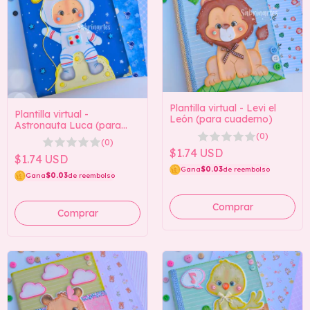
Plantilla virtual - Levi el
Plantilla virtual -
León (para cuaderno)
Astronauta Luca (para
portátil)
(0)
(0)
$1.74 USD
$1.74 USD
Gana
$0.03
de reembolso
Gana
$0.03
de reembolso