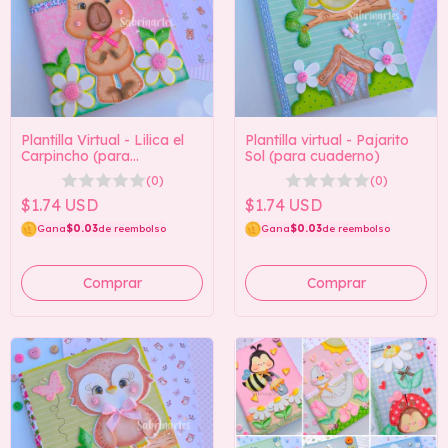
Plantilla Virtual - Lilica el
Plantilla virtual - Pajarito
Carpincho (para
Sol (para cuaderno)
cuaderno)
(0)
(0)
$1.74 USD
$1.74 USD
Gana
$0.03
de reembolso
Gana
$0.03
de reembolso