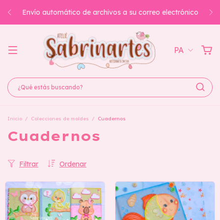
También puedes acceder a ellos en la página de
Downloads.
PA
Inicio
/
Colecciones de moldes
/
Cuadernos
Cuadernos
Filtrar
Ordenar