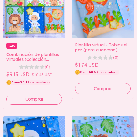
Plantilla virtual - Tobías el
-
12
%
pez (para cuaderno)
Combinación de plantillas
(0)
virtuales (Colección
Notebook 2)
$1.74 USD
(0)
Gana
$0.03
de reembolso
$9.13 USD
$10.43 USD
Gana
$0.18
de reembolso