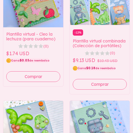
-
12
%
Plantilla virtual - Cleo la
lechuza (para cuaderno)
Plantilla virtual combinada
(Colección de portátiles)
(0)
$1.74 USD
(0)
$9.13 USD
Gana
$0.03
de reembolso
$10.43 USD
Gana
$0.18
de reembolso