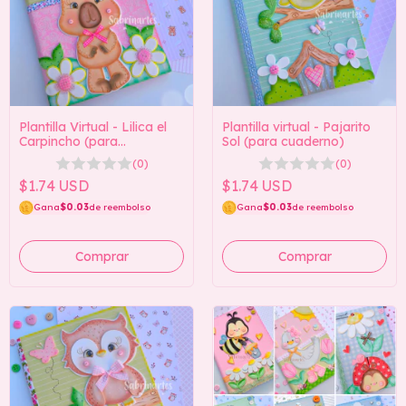
Plantilla Virtual - Lilica el
Plantilla virtual - Pajarito
Carpincho (para
Sol (para cuaderno)
cuaderno)
(0)
(0)
$1.74 USD
$1.74 USD
Gana
$0.03
de reembolso
Gana
$0.03
de reembolso