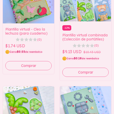
-
12
%
Plantilla virtual - Cleo la
lechuza (para cuaderno)
Plantilla virtual combinada
(Colección de portátiles)
(0)
$1.74 USD
(0)
$9.13 USD
Gana
$0.03
de reembolso
$10.43 USD
Gana
$0.18
de reembolso