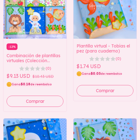
Plantilla virtual - Tobías el
-
12
%
pez (para cuaderno)
Combinación de plantillas
(0)
virtuales (Colección
Notebook 2)
$1.74 USD
(0)
Gana
$0.03
de reembolso
$9.13 USD
$10.43 USD
Gana
$0.18
de reembolso