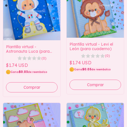
Plantilla virtual - Levi el
Plantilla virtual -
León (para cuaderno)
Astronauta Luca (para
portátil)
(0)
(0)
$1.74 USD
$1.74 USD
Gana
$0.03
de reembolso
Gana
$0.03
de reembolso