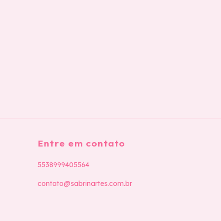
Entre em contato
5538999405564
contato@sabrinartes.com.br