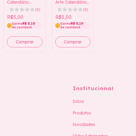
Calendário
Arte Calendário
Marca-Páginas
2026 (Verde) 2
(0)
(0)
2026 (Rosa)
tamanhos
R$5,00
R$5,00
Ganhe
R$ 0,10
Ganhe
R$ 0,10
de cashback
de cashback
Institucional
Início
Produtos
Novidades
Clube Sabrinartes