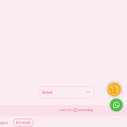
Entendi
mpra.