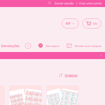
Iniciar sessão
|
Criar uma conta
BR
(
0
)
e Devoluções
Política de Privacidade
Site seguro
Parcele suas compras
Ordenar