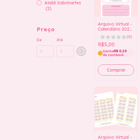
Ateliê Sabrinartes
(2)
Arquivo Virtual -
Preço
Calendário 2026
tamanho A4
(0)
Rosa
De
Até
R$5,00
Ganhe
R$ 0,10
de cashback
Arquivo Virtual -