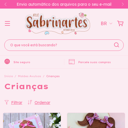
Envio automático dos arquivos para o seu e-mail
BR
Site seguro
Parcele suas compras
Início
/
Moldes Avulsos
/
Crianças
Crianças
Filtrar
Ordenar