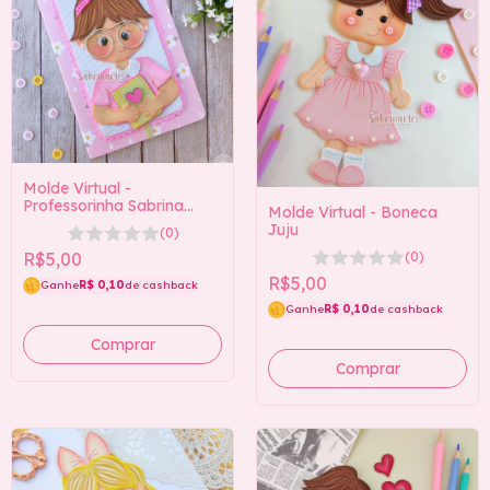
Molde Virtual -
Professorinha Sabrina
Molde Virtual - Boneca
(Marca-Página)
Juju
(0)
R$5,00
(0)
R$5,00
Ganhe
R$ 0,10
de cashback
Ganhe
R$ 0,10
de cashback