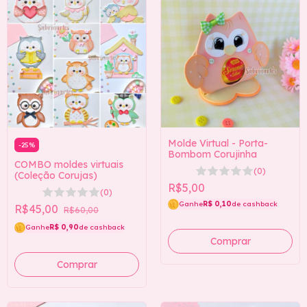
Molde Virtual - Porta-
-
25
%
Bombom Corujinha
COMBO moldes virtuais
(0)
(Coleção Corujas)
R$5,00
(0)
Ganhe
R$ 0,10
de cashback
R$45,00
R$60,00
Ganhe
R$ 0,90
de cashback