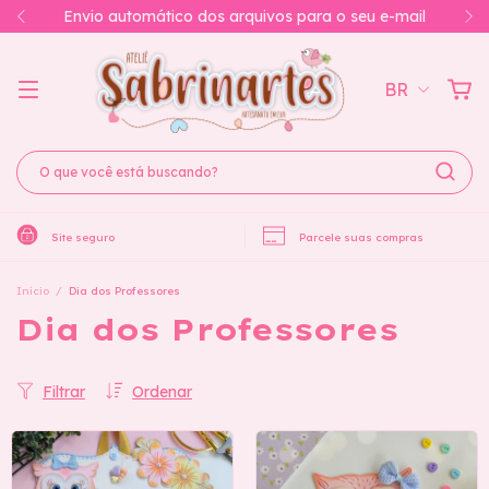
Você também pode acessá-los na pagina de Downloads
BR
Site seguro
Parcele suas compras
Início
/
Dia dos Professores
Dia dos Professores
Filtrar
Ordenar