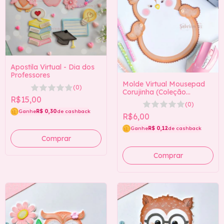
Apostila Virtual - Dia dos
Professores
Molde Virtual Mousepad
(0)
Corujinha (Coleção
R$15,00
Mousepad Bichinhos)
(0)
Ganhe
R$ 0,30
de cashback
R$6,00
Ganhe
R$ 0,12
de cashback