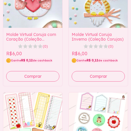
Molde Virtual Coruja com
Molde Virtual Coruja
Coração (Coleção
Inverno (Coleção Corujas)
Corujas)
(0)
(0)
R$6,00
R$6,00
Ganhe
R$ 0,12
de cashback
Ganhe
R$ 0,12
de cashback