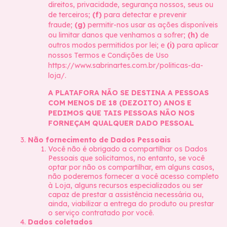
direitos, privacidade, segurança nossos, seus ou
de terceiros;
(f)
para detectar e prevenir
fraude;
(g)
permitir-nos usar as ações disponíveis
ou limitar danos que venhamos a sofrer;
(h)
de
outros modos permitidos por lei; e
(i)
para aplicar
nossos Termos e Condições de Uso
https://www.sabrinartes.com.br/politicas-da-
loja/.
A PLATAFORA NÃO SE DESTINA A PESSOAS
COM MENOS DE 18 (DEZOITO) ANOS E
PEDIMOS QUE TAIS PESSOAS NÃO NOS
FORNEÇAM QUALQUER DADO PESSOAL
Não fornecimento de Dados Pessoais
Você não é obrigado a compartilhar os Dados
Pessoais que solicitamos, no entanto, se você
optar por não os compartilhar, em alguns casos,
não poderemos fornecer a você acesso completo
à Loja, alguns recursos especializados ou ser
capaz de prestar a assistência necessária ou,
ainda, viabilizar a entrega do produto ou prestar
o serviço contratado por você.
Dados coletados