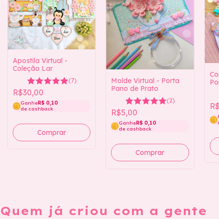
Apostila Virtual -
Coleção Lar
Co
Molde Virtual - Porta
(7)
Po
Pano de Prato
da
R$30,00
(2)
Ganhe
R$ 0,10
R$
de cashback
R$5,00
Ganhe
R$ 0,10
de cashback
Quem já criou com a gente