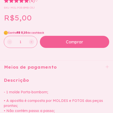
(4)
SKU:
MOL-POR-BMB-CRJ
R$5,00
Ganhe
R$ 0,10
de cashback
Meios de pagamento
Descrição
- 1 molde Porta-bombom;
• A apostila é composta por MOLDES e FOTOS das peças
prontas;
• Não contém passo a passo;