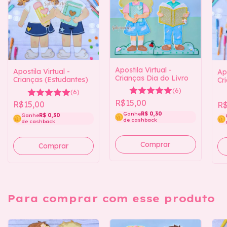
Apostila Virtual -
Apostila Virtual -
Apo
Crianças Dia do Livro
Crianças (Estudantes)
Cr
(6)
(6)
R$15,00
R$15,00
R$
Ganhe
R$ 0,30
Ganhe
R$ 0,30
de cashback
de cashback
Para comprar com esse produto