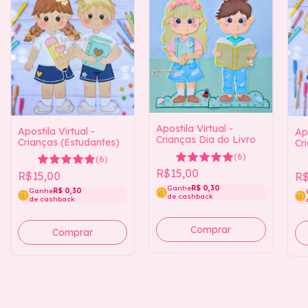
Apostila Virtual -
Apostila Virtual -
Apo
Crianças Dia do Livro
Crianças (Estudantes)
Cr
(6)
(6)
R$15,00
R$15,00
R$
Ganhe
R$ 0,30
Ganhe
R$ 0,30
de cashback
de cashback