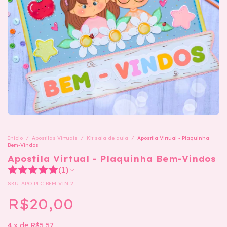
Início
/
Apostilas Virtuais
/
Kit sala de aula
/
Apostila Virtual - Plaquinha
Bem-Vindos
Apostila Virtual - Plaquinha Bem-Vindos
(1)
SKU:
APO-PLC-BEM-VIN-2
R$20,00
4
x
de
R$5,57