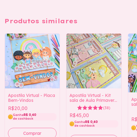
Produtos similares
Apostila Virtual - Placa
Apostila Virtual - Kit
Apo
Bem-Vindos
sala de Aula Primavera
sa
no Jardim
R$20,00
(38)
R$45,00
Ganhe
R$ 0,40
R$
de cashback
Ganhe
R$ 0,40
de cashback