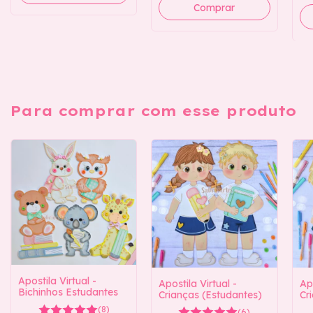
Para comprar com esse produto
Apostila Virtual -
Apostila Virtual -
Apo
Bichinhos Estudantes
Crianças (Estudantes)
Cr
(8)
(6)