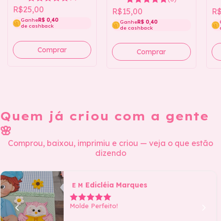
R$25,00
R$15,00
R$
Ganhe
R$ 0,40
Ganhe
R$ 0,40
de cashback
de cashback
Quem já criou com a gente
🌸
Comprou, baixou, imprimiu e criou — veja o que estão
dizendo
Edicléia Marques
E M
Molde Perfeito!