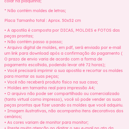
colar na plaquinha;
* Não contém moldes de letras;
Placa Tamanho total : Aprox. 50x52 cm
• A apostila é composta por DICAS, MOLDES e FOTOS das
peças prontas;
• Não contém passo a passo;
• Arquivo digital de moldes, em pdf, será enviado por e-mail
um link para download após a confirmação do pagamento (
O prazo de envio varia de acordo com a forma de
pagamento escolhida, podendo levar até 72 horas);
• Você precisará imprimir a sua apostila e recortar os moldes
para montar as suas peças;
• Você não receberá produto físico na sua casa;
• Moldes em tamanho real para impressão A4;
• O arquivo não pode ser compartilhado ou comercializado
(tanto virtual como impresso), você só pode vender as suas
peças prontas que fizer usando os moldes que você adquiriu.
• Imagem ilustrativas, não acompanha itens decorativos dos
cenários;
• As cores variam de monitor para monitor;
• Preste muita atenção ao digitar o seu e-mail no ato da