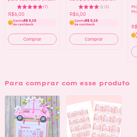
(Não acompanha
acompanha arquivo do
Mo
(1)
(7)
arquivo do calendário)
calendário)
Ma
R$6,00
R$6,00
ca
Ganhe
R$ 0,10
Ganhe
R$ 0,10
ac
de cashback
de cashback
ca
R$
Para comprar com esse produto