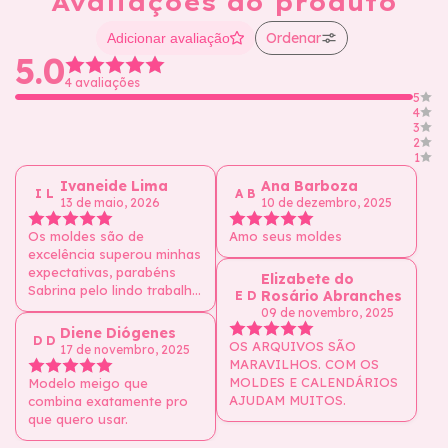
Avaliações do produto
Ordenar
Adicionar avaliação
5.0
4 avaliações
5
4
3
2
1
Ivaneide Lima
Ana Barboza
I L
A B
13 de maio, 2026
10 de dezembro, 2025
Os moldes são de
Amo seus moldes
excelência superou minhas
expectativas, parabéns
Elizabete do
Sabrina pelo lindo trabalho
Rosário Abranches
E D
que vc exerce que Deus te
09 de novembro, 2025
abençoe e que vc tenha
Diene Diógenes
D D
muito sucesso em suas
OS ARQUIVOS SÃO
17 de novembro, 2025
vendas porque vc tem um
MARAVILHOS. COM OS
lindo DOM que Deus te
MOLDES E CALENDÁRIOS
Modelo meigo que
deu pela arte
AJUDAM MUITOS.
combina exatamente pro
que quero usar.