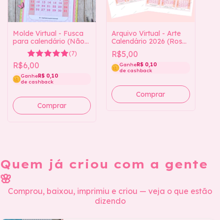
Arquivo Virtual - Arte
Molde Virtual - Fusca
Calendário 2026 (Rosa)
para calendário (Não
2 tamanhos
acompanha arquivo do
R$5,00
(7)
calendário)
R$6,00
Ganhe
R$ 0,10
de cashback
Ganhe
R$ 0,10
de cashback
Quem já criou com a gente
🌸
Comprou, baixou, imprimiu e criou — veja o que estão
dizendo