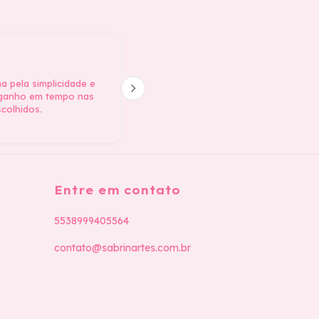
Lidiane Nogueira
L N
 pela simplicidade e
Astronauta imagens são nítidas, expl
 ganho em tempo nas
ainda tem dicas! Uma apostila com va
colhidos.
páginas. Material muito bom. Já até i
Recomendo.
Entre em contato
5538999405564
contato@sabrinartes.com.br