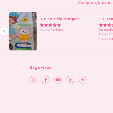
Comprou, baixou, 
Edicléia Marques
Iva
E M
I L
Molde Perfeito!
De quali
super am
moldes d
que faz 
Siga-nos