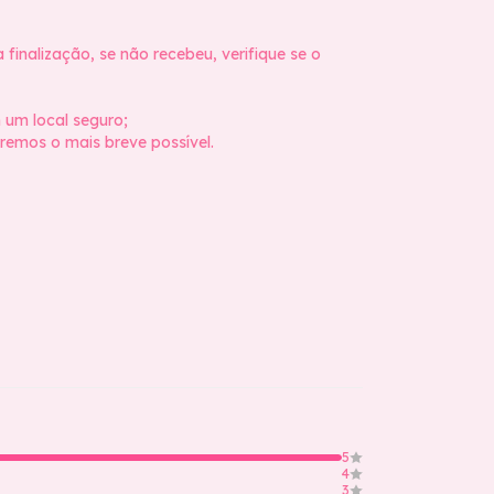
inalização, se não recebeu, verifique se o
 um local seguro;
emos o mais breve possível.
5
4
3