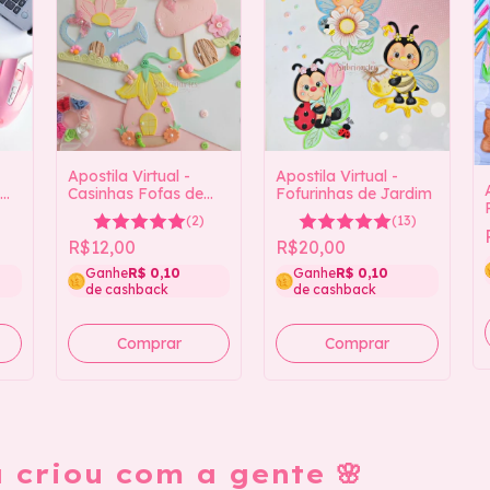
Apostila Virtual -
Apostila Virtual -
Casinhas Fofas de
Fofurinhas de Jardim
d
Jardim
(2)
(13)
R$12,00
R$20,00
Ganhe
R$ 0,10
Ganhe
R$ 0,10
de cashback
de cashback
 criou com a gente 🌸