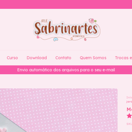
Curso
Download
Contato
Quem Somos
Trocas 
Você também pode acessá-los na pagina de Downloads
Iní
jar
M
SK