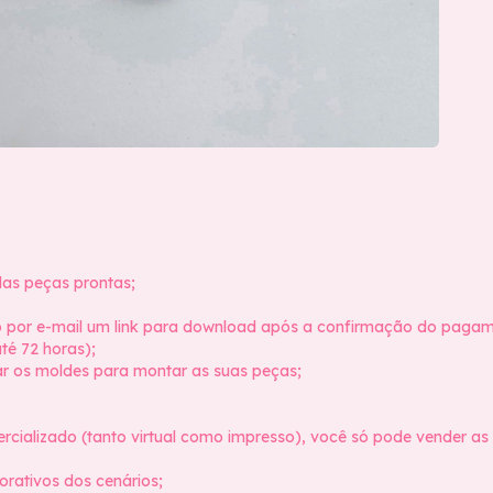
as peças prontas;
ado por e-mail um link para download após a confirmação do paga
té 72 horas);
rtar os moldes para montar as suas peças;
rcializado (tanto virtual como impresso), você só pode vender as
orativos dos cenários;