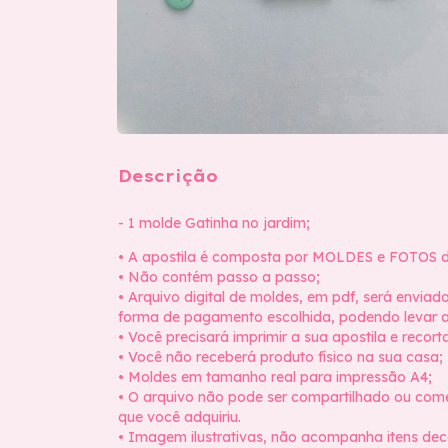
Descrição
- 1 molde Gatinha no jardim;
• A apostila é composta por MOLDES e FOTOS d
• Não contém passo a passo;
• Arquivo digital de moldes, em pdf, será envi
forma de pagamento escolhida, podendo levar a
• Você precisará imprimir a sua apostila e reco
• Você não receberá produto físico na sua casa;
• Moldes em tamanho real para impressão A4;
• O arquivo não pode ser compartilhado ou come
que você adquiriu.
• Imagem ilustrativas, não acompanha itens dec