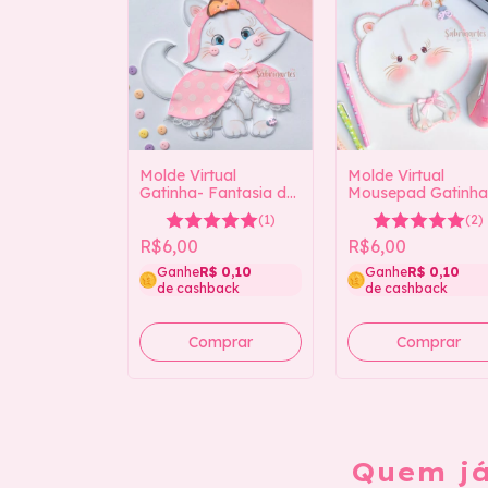
Molde Virtual
Molde Virtual
Gatinha- Fantasia de
Mousepad Gatinha
Joaninha (Coleção
(Coleção Mousepa
(1)
(2)
Festa à Fantasia)
Bichinhos)
R$6,00
R$6,00
Ganhe
R$ 0,10
Ganhe
R$ 0,10
de cashback
de cashback
Quem já