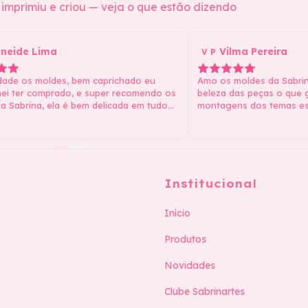
imprimiu e criou — veja o que estão dizendo
neide Lima
Vilma Pereira
V P
dade os moldes, bem caprichado eu
Amo os moldes da Sabrina
ei ter comprado, e super recomendo os
beleza das peças o que
a Sabrina, ela é bem delicada em tudo
montagens dos temas es
tudo lindo parabéns 🥰
Institucional
Início
Produtos
Novidades
Clube Sabrinartes