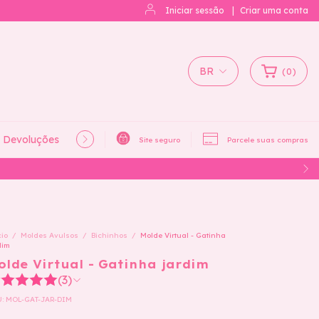
Iniciar sessão
|
Criar uma conta
BR
(
0
)
e Devoluções
Política de Privacidade
Site seguro
Parcele suas compras
cio
/
Moldes Avulsos
/
Bichinhos
/
Molde Virtual - Gatinha
dim
olde Virtual - Gatinha jardim
(3)
U:
MOL-GAT-JAR-DIM