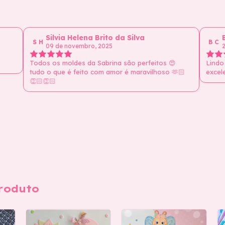
Silvia Helena Brito da Silva
S H
B C
09 de novembro, 2025
2
Todos os moldes da Sabrina são perfeitos 😍
Lindo
tudo o que é feito com amor é maravilhoso 🫶🏻
excel
👏🏻👏🏻
roduto