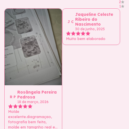
2
1
Jaqueline Celeste
Ribeiro do
J C
Nascimento
30 de junho, 2025
Muito bem elaborado
Rosângela Pereira
Pedrosa
R P
18 de março, 2026
Molde
excelente.diagramaçao,
fotografia bem feita,
molde em tamqnho real e