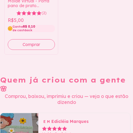
Molde Virtual - Porta
pano de prato
Vaquinha
(2)
R$5,00
Ganhe
R$ 0,10
de cashback
Quem já criou com a gente
🌸
Comprou, baixou, imprimiu e criou — veja o que estão
dizendo
Edicléia Marques
E M